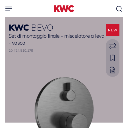
KWC
BEVO
Set di montaggio finale - miscelatore a leva
- vasca
20.424.510.179