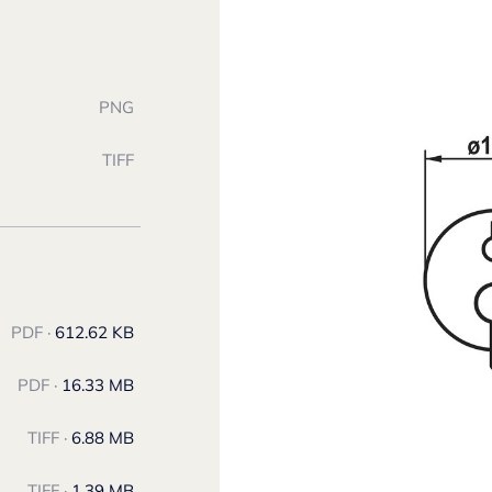
PNG
TIFF
PDF ·
612.62 KB
PDF ·
16.33 MB
TIFF ·
6.88 MB
TIFF ·
1.39 MB