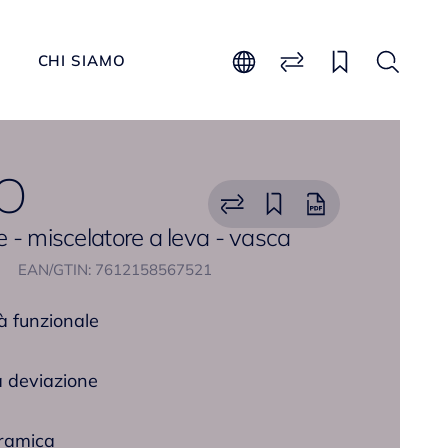
CHI SIAMO
O
e - miscelatore a leva - vasca
EAN/GTIN: 7612158567521
à funzionale
a deviazione
eramica