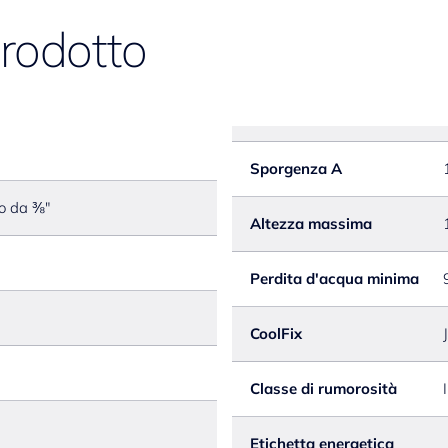
prodotto
Sporgenza A
to da ⅜"
Altezza massima
Perdita d'acqua minima
CoolFix
Classe di rumorosità
I
Etichetta energetica