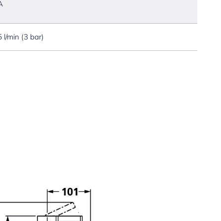
A
5 l/min (3 bar)