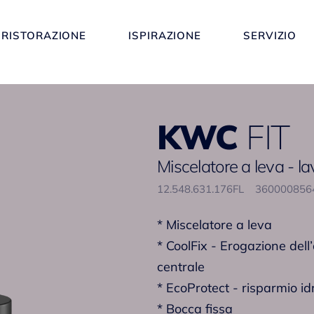
RISTORAZIONE
ISPIRAZIONE
SERVIZIO
KWC
FIT
Miscelatore a leva - l
12.548.631.176FL
36000085
* Miscelatore a leva
* CoolFix - Erogazione dell
centrale
* EcoProtect - risparmio id
* Bocca fissa