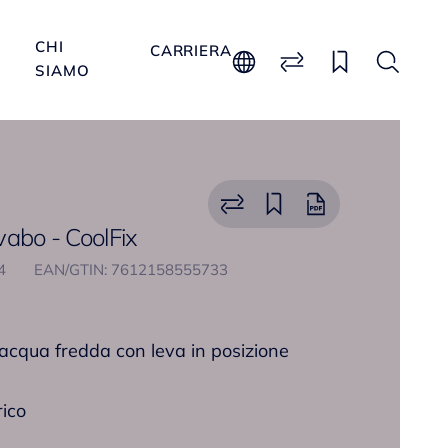
CHI
CARRIERA
SIAMO
avabo - CoolFix
64
EAN/GTIN: 7612158555733
’acqua fredda con leva in posizione
rico