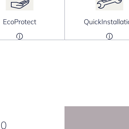
EcoProtect
QuickInstallat
.0