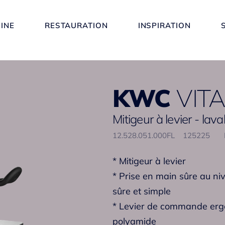
SINE
RESTAURATION
INSPIRATION
KWC
VITA
Mitigeur à levier - lav
12.528.051.000FL
125225
* Mitigeur à levier
* Prise en main sûre au ni
sûre et simple
* Levier de commande ergo
polyamide