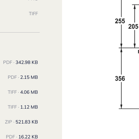
TIFF
PDF ·
342.98 KB
PDF ·
2.15 MB
TIFF ·
4.06 MB
TIFF ·
1.12 MB
ZIP ·
521.83 KB
PDF ·
16.22 KB