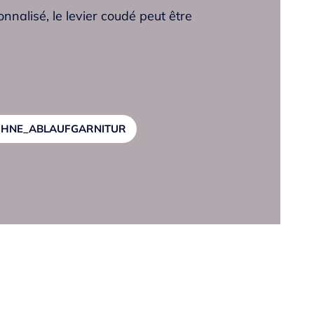
nalisé, le levier coudé peut être
ans la calotte (standard: voir
r d'eau
aminaire
HNE_ABLAUFGARNITUR
ité M 35 OP
s céramique
continu
e
ébit de sortie et la température
3/8"
on à l’aide de raccords filetés avec