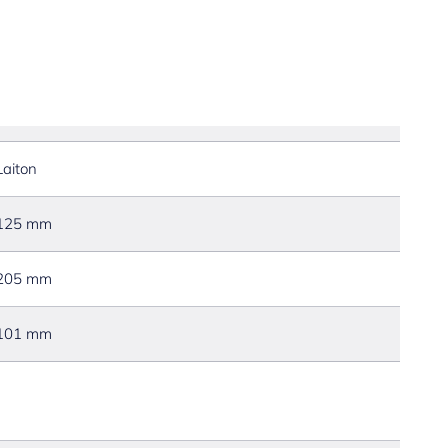
Laiton
125 mm
205 mm
101 mm