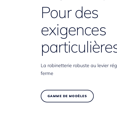
Pour des
exigences
particulière
La robinetterie robuste au levier ré
ferme
GAMME DE MODÈLES