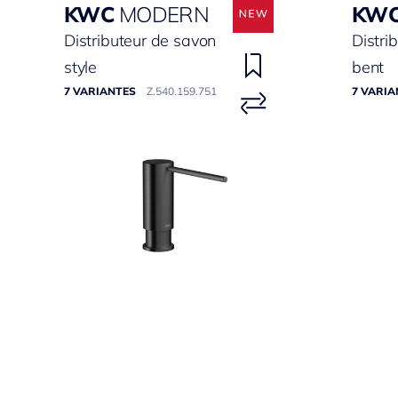
KWC
MODERN
KW
Distributeur de savon
Distri
style
bent
7 VARIANTES
Z.540.159.751
7 VARIA