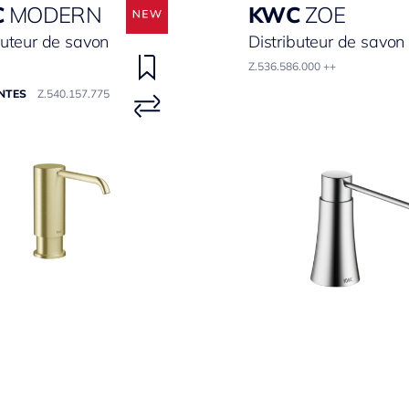
C
MODERN
KWC
ZOE
buteur de savon
Distributeur de savon
Z.536.586.000 ++
NTES
Z.540.157.775