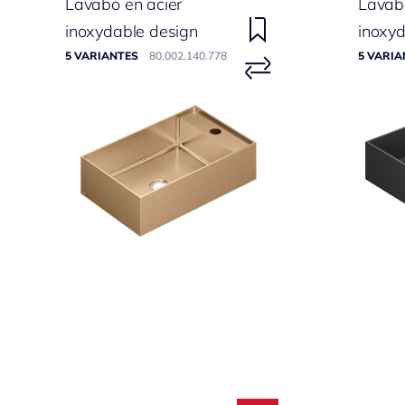
Lavabo en acier
Lavabo
inoxydable design
inoxyd
5 VARIANTES
80.002.140.778
5 VARIA