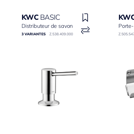
KWC
BASIC
KW
Distributeur de savon
Porte
3 VARIANTES
Z.538.409.000
Z.505.54