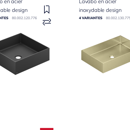
 en acier
Lavabo en acier
able design
inoxydable design
NTES
80.002.120.776
4 VARIANTES
80.002.130.77