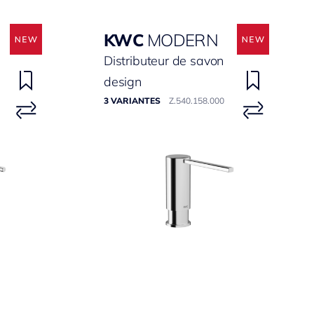
KWC
MODERN
Distributeur de savon
design
3 VARIANTES
Z.540.158.000