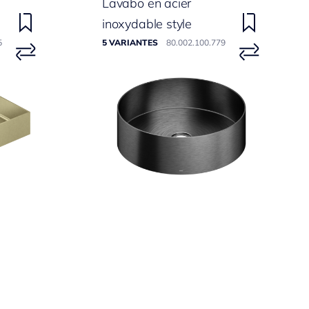
Lavabo en acier
inoxydable style
5
5 VARIANTES
80.002.100.779