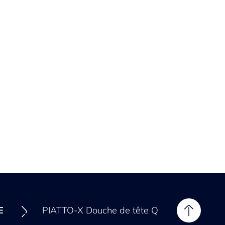
E
PIATTO-X Douche de tête Q