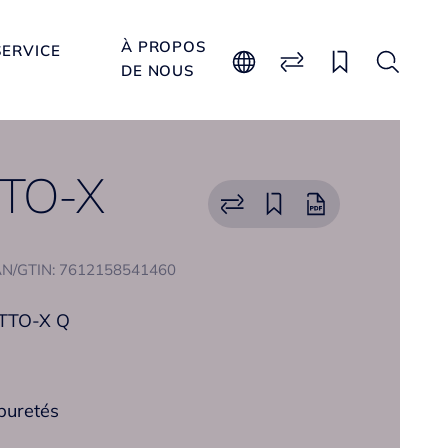
À PROPOS
SERVICE
DE NOUS
TTO-X
N/GTIN: 7612158541460
ATTO-X Q
puretés