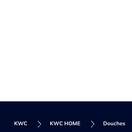
KWC
KWC HOME
Douches