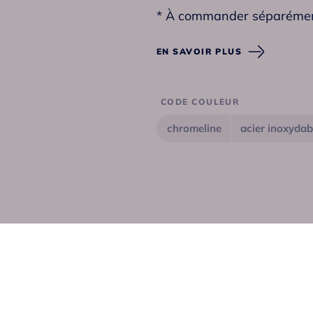
* À commander séparémen
- Bras de douche
EN SAVOIR PLUS
CODE COULEUR
chromeline
acier inoxydab