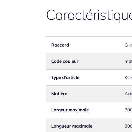
Caractéristiqu
Raccord
G 
Code couleur
mat
Type d'article
KO
Matière
Aci
Largeur maximale
30
Longueur maximale
30