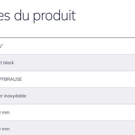
es du produit
½"
t black
PFBRAUSE
er inoxydable
0 mm
0 mm