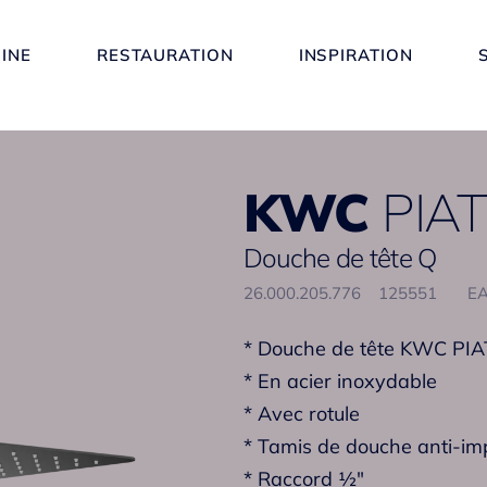
SINE
RESTAURATION
INSPIRATION
KWC
PIA
Douche de tête Q
26.000.205.776
125551
EA
* Douche de tête KWC PI
* En acier inoxydable
* Avec rotule
* Tamis de douche anti-im
* Raccord ½"