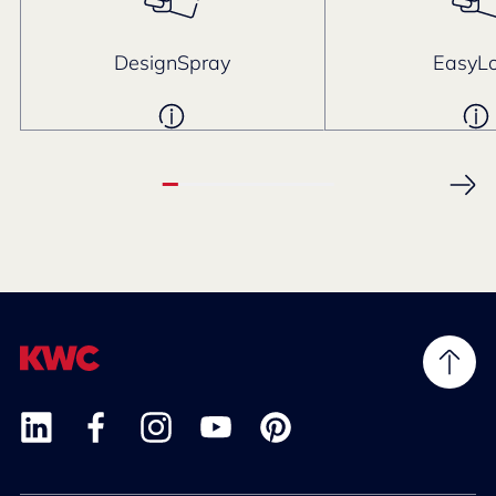
DesignSpray
EasyL