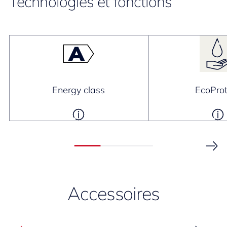
Technologies et fonctions
Energy class
EcoProt
Accessoires