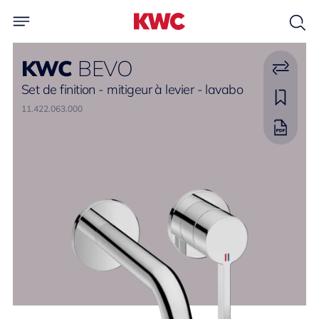
KWC
BEVO
Set de finition - mitigeur à levier - lavabo
11.422.063.000