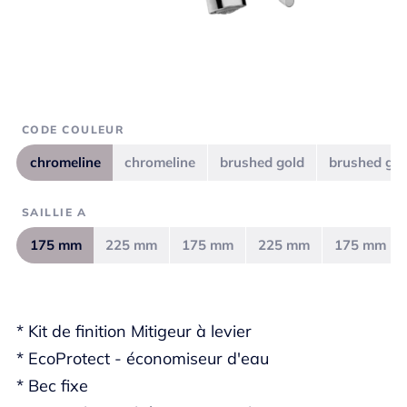
CODE COULEUR
chromeline
chromeline
brushed gold
brushed gol
SAILLIE A
175 mm
225 mm
175 mm
225 mm
175 mm
* Kit de finition Mitigeur à levier
* EcoProtect - économiseur d'eau
* Bec fixe