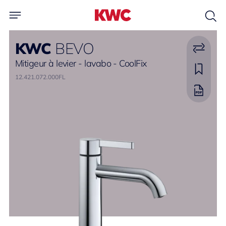
KWC
BEVO
Mitigeur à levier - lavabo - CoolFix
12.421.072.000FL