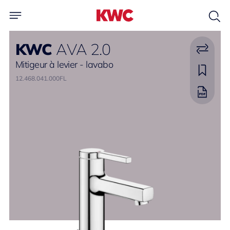
KWC
AVA 2.0
Mitigeur à levier - lavabo
12.468.041.000FL