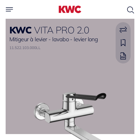
KWC
VITA PRO 2.0
Mitigeur à levier - lavabo - levier long
11.522.103.000LL