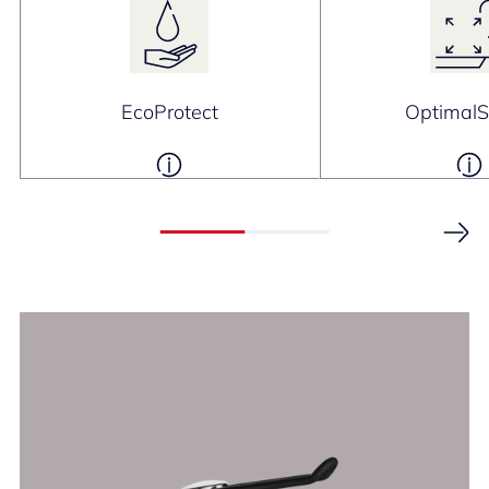
EcoProtect
Optimal