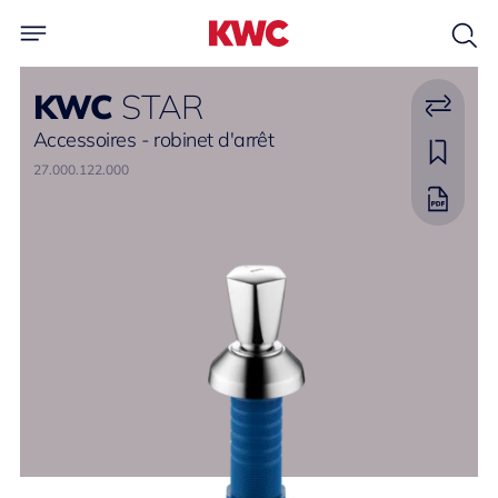
KWC
STAR
Accessoires - robinet d'arrêt
27.000.122.000