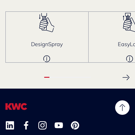
DesignSpray
EasyL