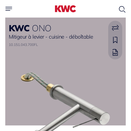
KWC
ONO
Mitigeur à levier - cuisine - déboîtable
10.151.043.700FL