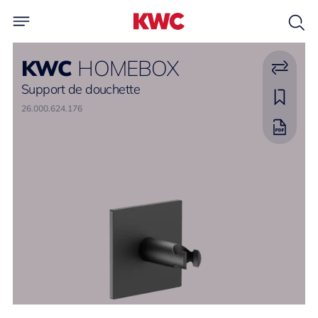
KWC
HOMEBOX
Support de douchette
26.000.624.176