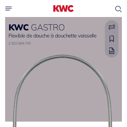
KWC
GASTRO
Flexible de douche à douchette vaisselle
Z.502.869.700