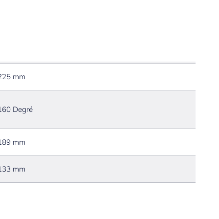
225 mm
160 Degré
189 mm
133 mm