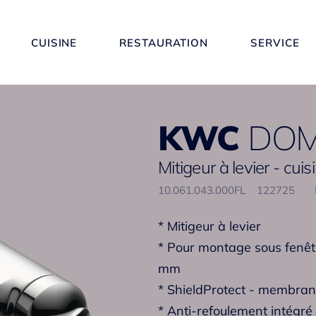
CUISINE
RESTAURATION
SERVICE
KWC
DO
Mitigeur à levier - cuis
10.061.043.000FL
122725
* Mitigeur à levier
* Pour montage sous fenêtr
mm
* ShieldProtect - membran
* Anti-refoulement intégré