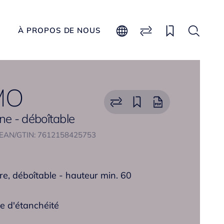
À PROPOS DE NOUS
MO
ine - déboîtable
EAN/GTIN: 7612158425753
e, déboîtable - hauteur min. 60
e d'étanchéité