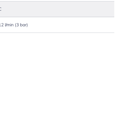
C
12 l/min (3 bar)