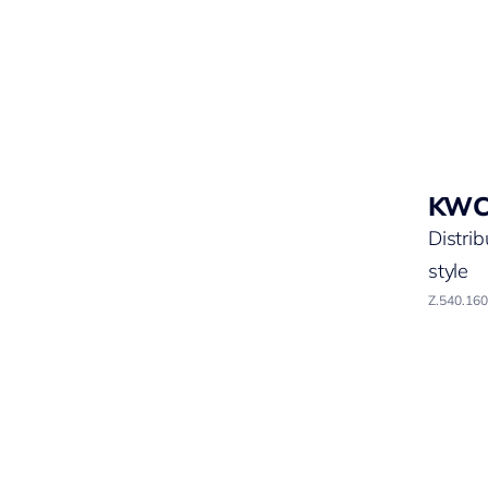
KW
Distri
style
Z.540.160