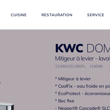
CUISINE
RESTAURATION
SERVICE
KWC
DOM
Mitigeur à levier - lav
12.668.031.000FL
124548
* Mitigeur à levier
* CoolFix - eau froide en p
* EcoProtect - économiseu
* Bec fixe
- Neoperl® Cascade® SLC