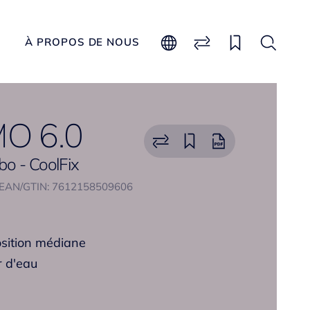
À PROPOS DE NOUS
O 6.0
abo - CoolFix
EAN/GTIN: 7612158509606
osition médiane
r d'eau