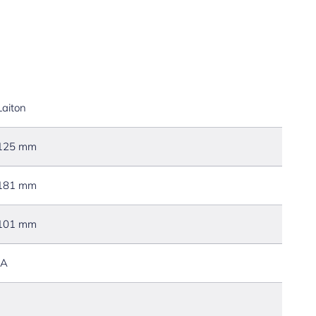
Laiton
125 mm
181 mm
101 mm
JA