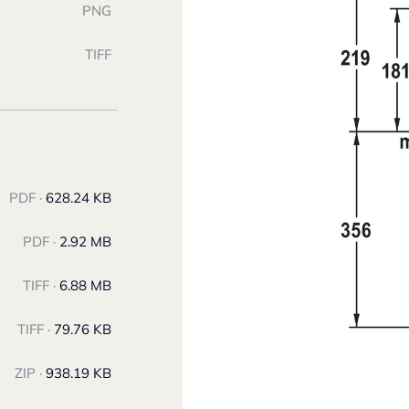
PNG
TIFF
PDF ·
628.24 KB
PDF ·
2.92 MB
TIFF ·
6.88 MB
TIFF ·
79.76 KB
ZIP ·
938.19 KB