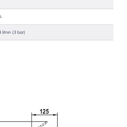
A
4 l/min (3 bar)