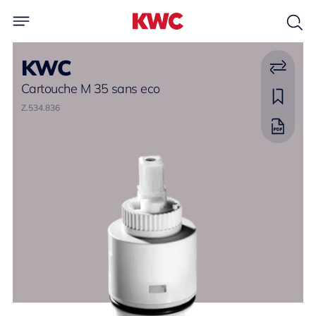
KWC
Cartouche M 35 sans eco
Z.534.836