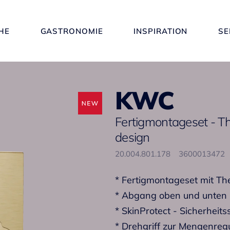
HE
GASTRONOMIE
INSPIRATION
SE
KWC
Fertigmontageset - 
design
20.004.801.178
3600013472
* Fertigmontageset mit Th
* Abgang oben und unten
* SkinProtect - Sicherhei
* Drehgriff zur Mengenreg