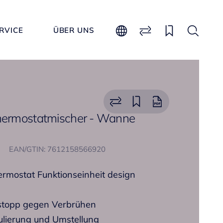
RVICE
ÜBER UNS
Thermostatmischer - Wanne
EAN/GTIN: 7612158566920
ermostat Funktionseinheit design
tsstopp gegen Verbrühen
ulierung und Umstellung