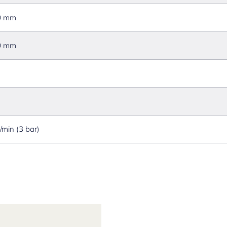
0 mm
0 mm
l/min (3 bar)