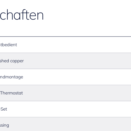
chaften
ntbedient
shed copper
ndmontage
 Thermostat
Set
sing