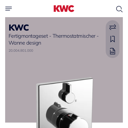
KWC
Fertigmontageset - Thermostatmischer -
Wanne design
20.004.801.000