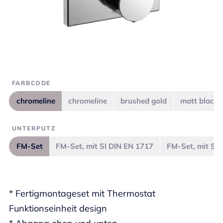
FARBCODE
chromeline
chromeline
brushed gold
matt black
UNTERPUTZ
FM-Set
FM-Set, mit SI DIN EN 1717
FM-Set, mit SI
* Fertigmontageset mit Thermostat
Funktionseinheit design