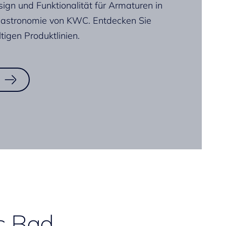
gn und Funktionalität für Armaturen in
astronomie von KWC. Entdecken Sie
ltigen Produktlinien.
as Bad