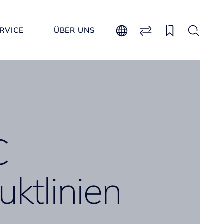
RVICE
ÜBER UNS
C
uktlinien