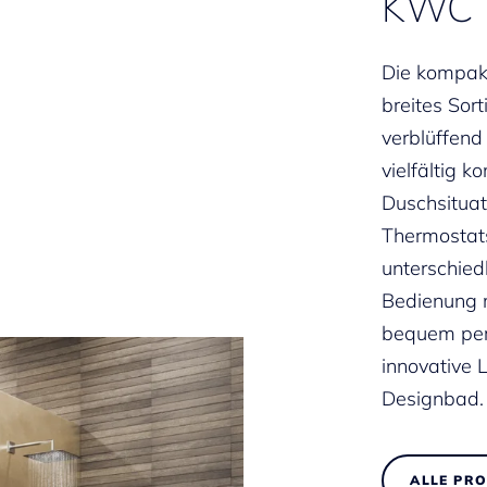
KWC
Die kompak
breites Sor
verblüffend
vielfältig k
Duschsituat
Thermostat
unterschied
Bedienung m
bequem pe
innovative L
Designbad.
ALLE PR