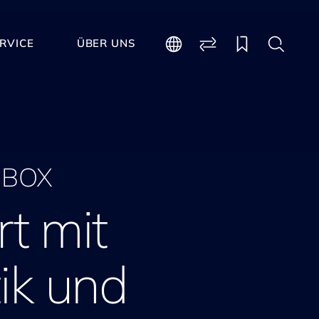
RVICE
ÜBER UNS
BOX
t mit
ik und