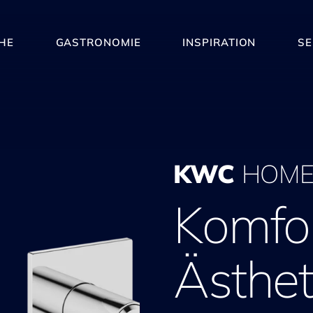
HE
GASTRONOMIE
INSPIRATION
SE
KWC
HOME
Komfor
Ästhet