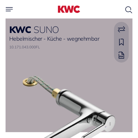
KWC
SUNO
Hebelmischer - Küche - wegnehmbar
10.171.043.000FL