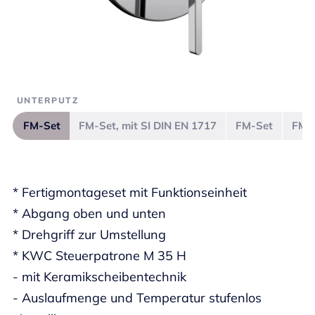
UNTERPUTZ
FM-Set
FM-Set, mit SI DIN EN 1717
FM-Set
FM-S
* Fertigmontageset mit Funktionseinheit
* Abgang oben und unten
* Drehgriff zur Umstellung
* KWC Steuerpatrone M 35 H
- mit Keramikscheibentechnik
- Auslaufmenge und Temperatur stufenlos