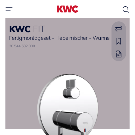
KWC
FIT
Fertigmontageset - Hebelmischer - Wanne
20.544.502.000