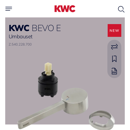
KWC
BEVO E
Umbauset
Z.540.228.700