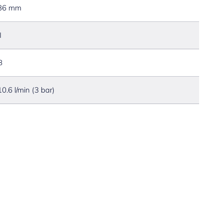
36 mm
I
B
10.6 l/min (3 bar)