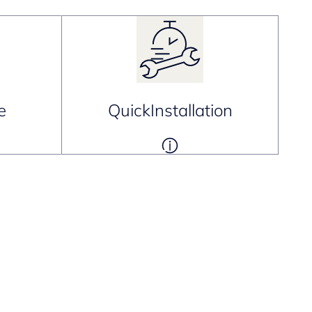
e
QuickInstallation