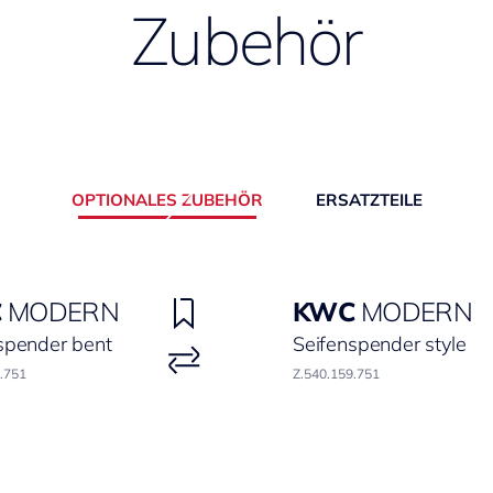
Zubehör
OPTIONALES ZUBEHÖR
ERSATZTEILE
C
MODERN
KWC
MODERN
spender bent
Seifenspender style
.751
Z.540.159.751