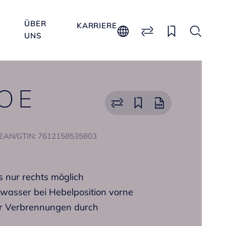
ÜBER
KARRIERE
UNS
O E
EAN/GTIN: 7612158535803
s nur rechts möglich
ltwasser bei Hebelposition vorne
or Verbrennungen durch