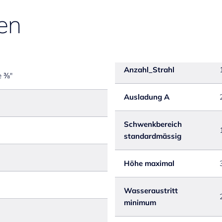
en
Anzahl_Strahl
e ⅜"
Ausladung A
Schwenkbereich
standardmässig
Höhe maximal
Wasseraustritt
minimum