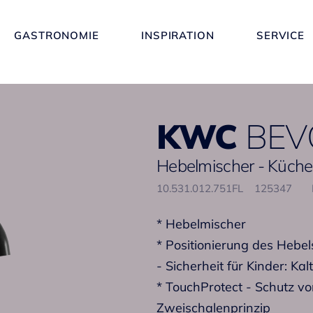
GASTRONOMIE
INSPIRATION
SERVICE
KWC
BEV
Hebelmischer - Küche
10.531.012.751FL
125347
* Hebelmischer
* Positionierung des Hebel
- Sicherheit für Kinder: Ka
* TouchProtect - Schutz v
Zweischalenprinzip