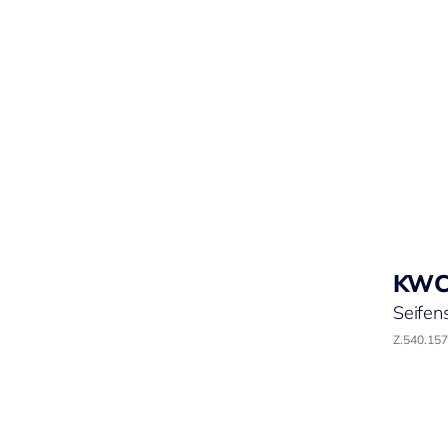
KW
Seifen
Z.540.157