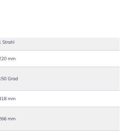
1 Strahl
220 mm
150 Grad
318 mm
266 mm