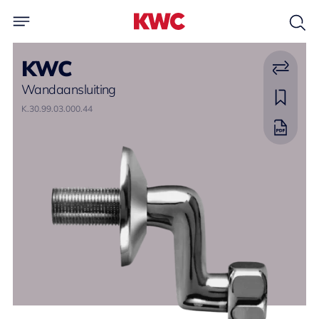
KWC
Wandaansluiting
K.30.99.03.000.44