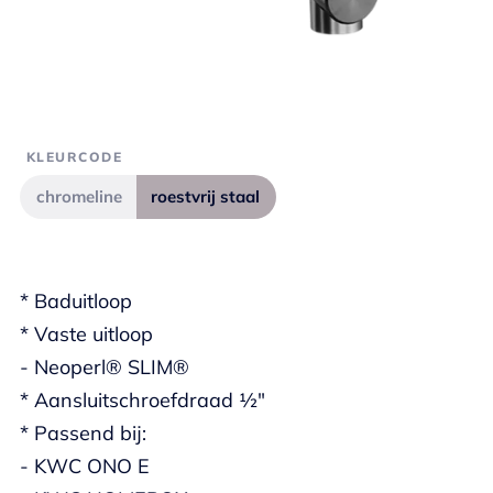
KLEURCODE
chromeline
roestvrij staal
* Baduitloop
* Vaste uitloop
- Neoperl® SLIM®
* Aansluitschroefdraad ½"
* Passend bij:
- KWC ONO E