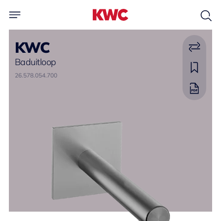
KWC
Baduitloop
26.578.054.700