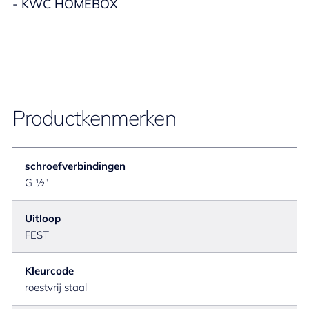
- KWC HOMEBOX
Productkenmerken
schroefverbindingen
G ½"
Uitloop
FEST
Kleurcode
roestvrij staal