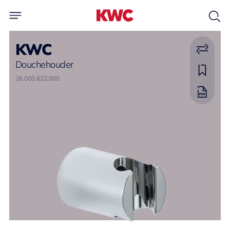
KWC
Douchehouder
26.000.622.000