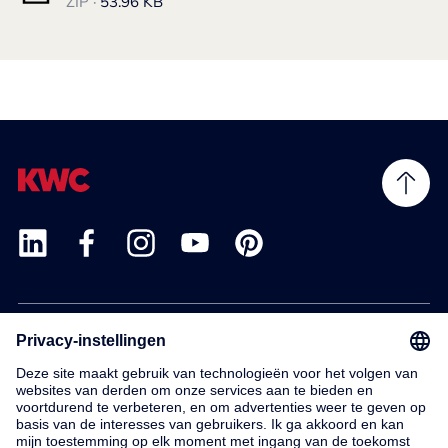
ZIP ·
53.96 KB
Products
Service
Contact