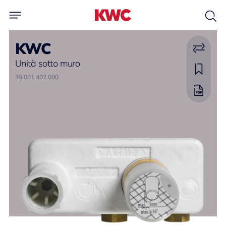
KWC
Unità sotto muro
39.001.402.000