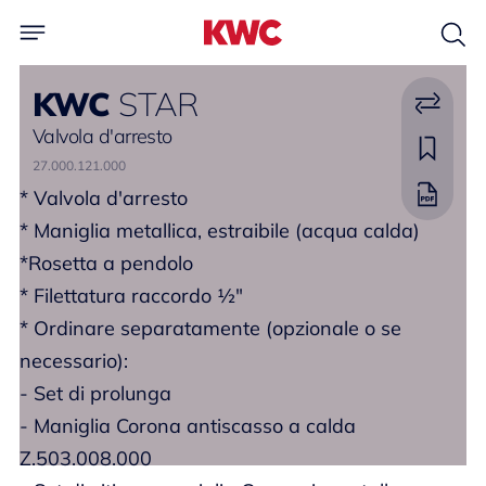
KWC
STAR
Valvola d'arresto
27.000.121.000
* Valvola d'arresto
* Maniglia metallica, estraibile (acqua calda)
*Rosetta a pendolo
* Filettatura raccordo ½"
* Ordinare separatamente (opzionale o se
necessario):
- Set di prolunga
- Maniglia Corona antiscasso a calda
Z.503.008.000