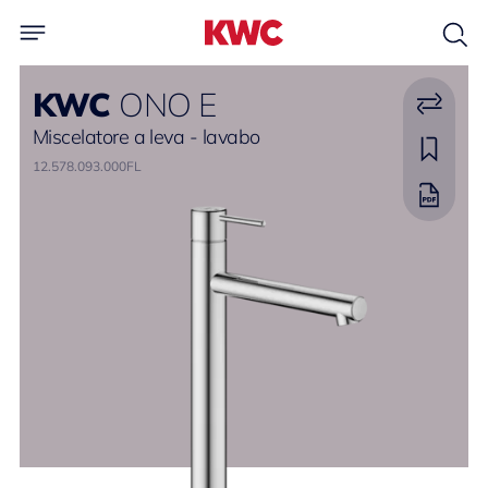
KWC
ONO E
Miscelatore a leva - lavabo
12.578.093.000FL