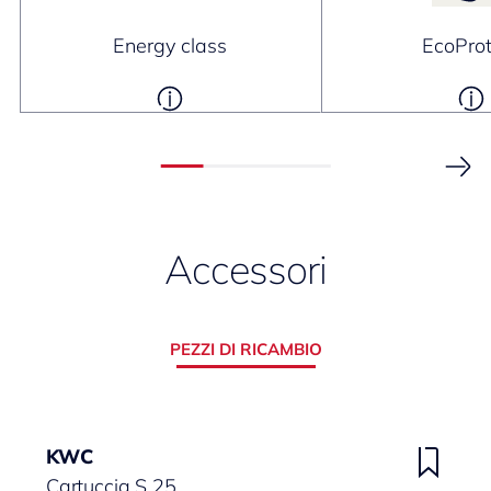
Energy class
EcoProt
Accessori
PEZZI DI RICAMBIO
KWC
Cartuccia S 25