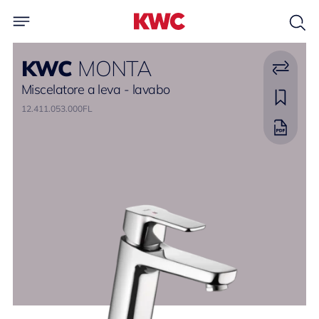
KWC
MONTA
Miscelatore a leva - lavabo
12.411.053.000FL