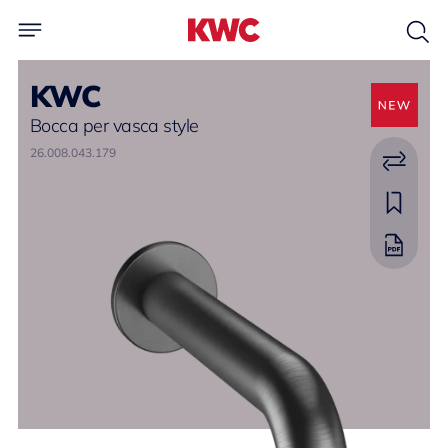
KWC
Bocca per vasca style
26.008.043.179