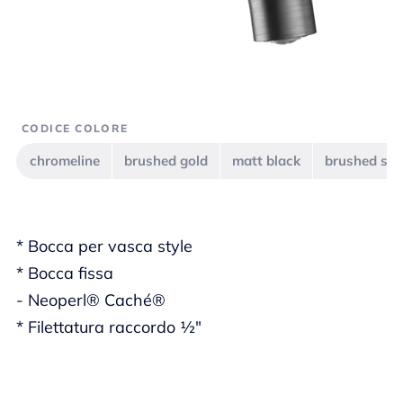
CODICE COLORE
chromeline
brushed gold
matt black
brushed ste
* Bocca per vasca style
* Bocca fissa
- Neoperl® Caché®
* Filettatura raccordo ½"