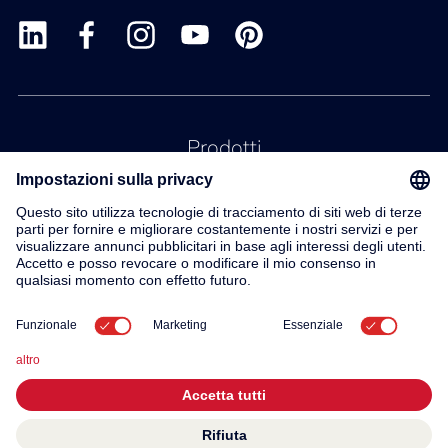
Prodotti
Servizio
Contatto
Su di noi
© 2026 KWC Group AG
Impronta
Protezione dei dati