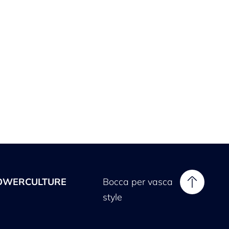
OWERCULTURE
Bocca per vasca
style