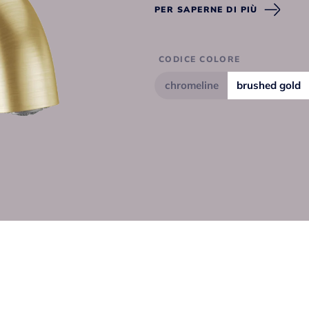
PER SAPERNE DI PIÙ
CODICE COLORE
chromeline
brushed gold