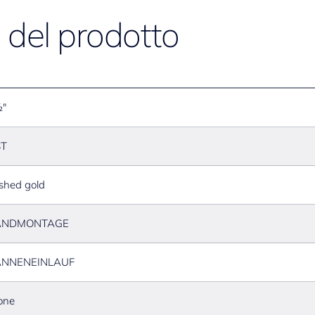
e del prodotto
½"
ST
shed gold
NDMONTAGE
NNENEINLAUF
one