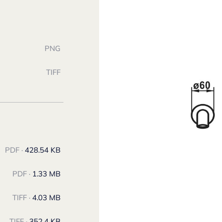
PNG
TIFF
PDF ·
428.54 KB
PDF ·
1.33 MB
TIFF ·
4.03 MB
TIFF ·
352.4 KB