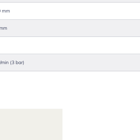
0 mm
 mm
l/min (3 bar)