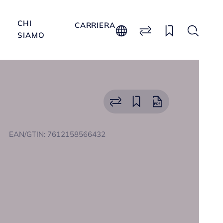
CHI
CARRIERA
SIAMO
EAN/GTIN: 7612158566432