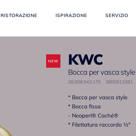
RISTORAZIONE
ISPIRAZIONE
SERVIZIO
KWC
Bocca per vasca style
26.008.043.175
3600013381
* Bocca per vasca style
* Bocca fissa
- Neoperl® Caché®
* Filettatura raccordo ½"