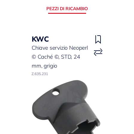
PEZZI DI RICAMBIO
KWC
Chiave servizio Neoperl
© Caché ©, STD, 24
mm, grigio
Z.635.231