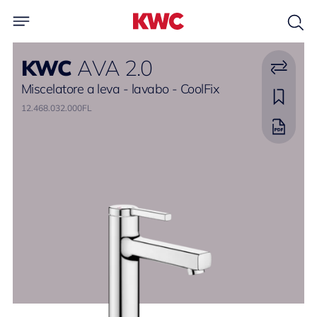
KWC
AVA 2.0
Miscelatore a leva - lavabo - CoolFix
12.468.032.000FL