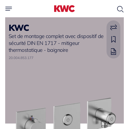
KWC
Set de montage complet avec dispositif de
sécurité DIN EN 1717 - mitigeur
thermostatique - baignoire
20.004.853.177