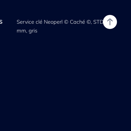
S
Service clé Neoperl © Caché ©, STD, 24
mm, gris