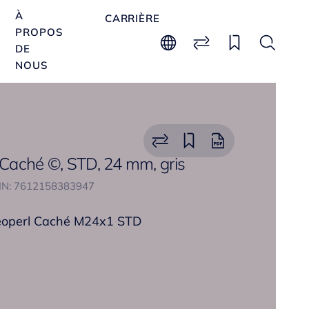
À
CARRIÈRE
PROPOS
DE
NOUS
 Caché ©, STD, 24 mm, gris
IN: 7612158383947
eoperl Caché M24x1 STD