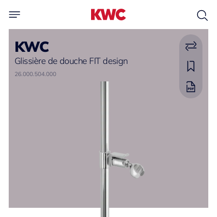
KWC
Glissière de douche FIT design
26.000.504.000