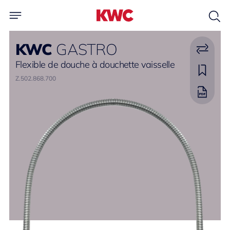
KWC
GASTRO
Flexible de douche à douchette vaisselle
Z.502.868.700