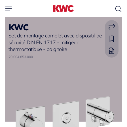
KWC
Set de montage complet avec dispositif de
sécurité DIN EN 1717 - mitigeur
thermostatique - baignoire
20.004.853.000