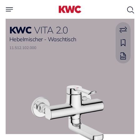
KWC
VITA 2.0
Hebelmischer - Waschtisch
11.512.102.000