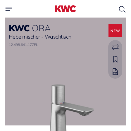
KWC
ORA
Hebelmischer - Waschtisch
12.498.641.177FL