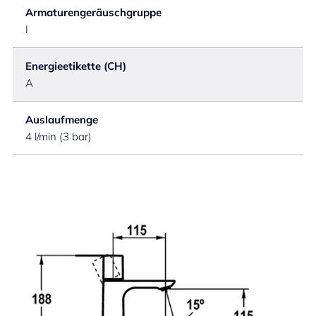
Armaturengeräuschgruppe
I
Energieetikette (CH)
A
Auslaufmenge
4 l/min (3 bar)