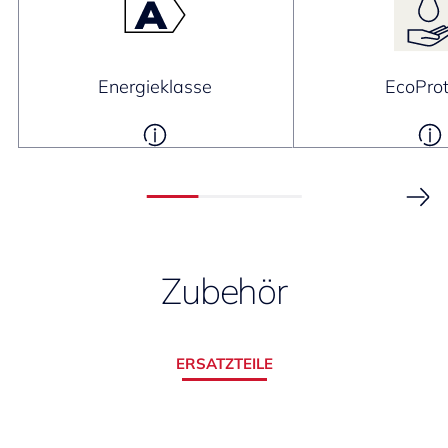
Energieklasse
EcoProt
Zubehör
ERSATZTEILE