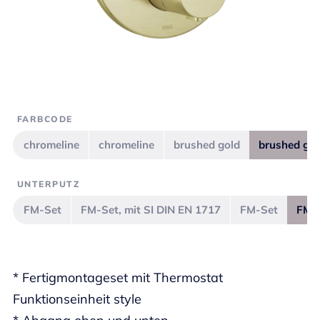
FARBCODE
chromeline
chromeline
brushed gold
brushed gol
UNTERPUTZ
FM-Set
FM-Set, mit SI DIN EN 1717
FM-Set
FM-S
* Fertigmontageset mit Thermostat
Funktionseinheit style