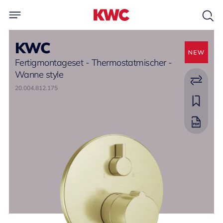
KWC
Fertigmontageset - Thermostatmischer -
Wanne style
20.004.812.175