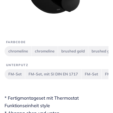
FARBCODE
chromeline
chromeline
brushed gold
brushed go
UNTERPUTZ
FM-Set
FM-Set, mit SI DIN EN 1717
FM-Set
FM-S
* Fertigmontageset mit Thermostat
Funktionseinheit style