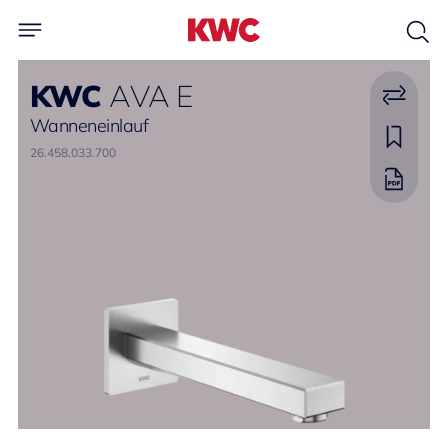
KWC
AVA E
Wanneneinlauf
26.458.033.700