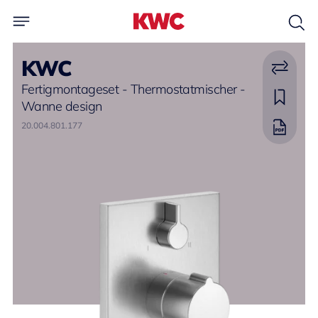
KWC
Fertigmontageset - Thermostatmischer -
Wanne design
20.004.801.177