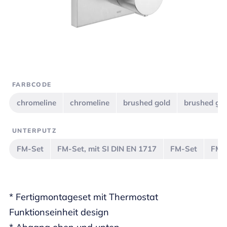
FARBCODE
chromeline
chromeline
brushed gold
brushed go
UNTERPUTZ
FM-Set
FM-Set, mit SI DIN EN 1717
FM-Set
FM-S
* Fertigmontageset mit Thermostat
Funktionseinheit design