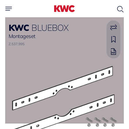
KWC
BLUEBOX
Montageset
Z.537.995