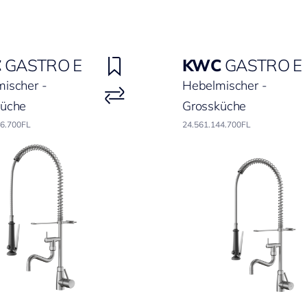
C
GASTRO E
KWC
GASTRO E
ischer -
Hebelmischer -
küche
Grossküche
46.700FL
24.561.144.700FL