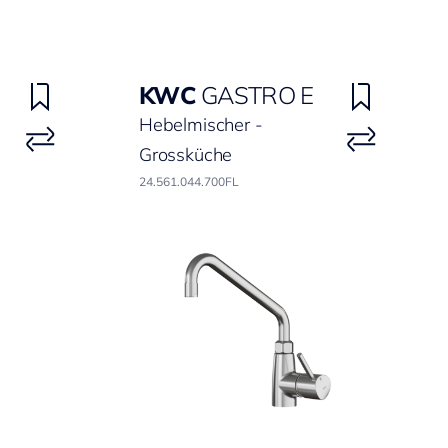
KWC
GASTRO E
Hebelmischer -
Grossküche
24.561.044.700FL