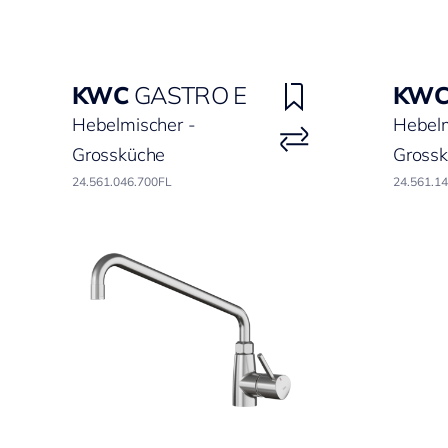
KWC
GASTRO E
KW
Hebelmischer -
Hebelm
Grossküche
Gross
24.561.046.700FL
24.561.1