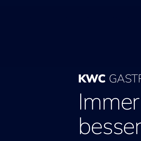
KÜCHE
GASTRONOMIE
SERVICE
KWC
GAST
Immer 
besse