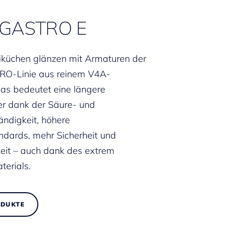
GASTRO E
iküchen glänzen mit Armaturen der
O-Linie aus reinem V4A-
Das bedeutet eine längere
r dank der Säure- und
ändigkeit, höhere
dards, mehr Sicherheit und
eit – auch dank des extrem
terials.
ODUKTE